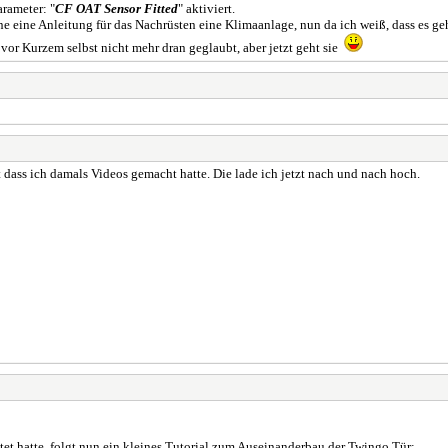
rameter: "
CF OAT Sensor Fitted
" aktiviert.
e eine Anleitung für das Nachrüsten eine Klimaanlage, nun da ich weiß, dass es geht.
 vor Kurzem selbst nicht mehr dran geglaubt, aber jetzt geht sie
t dass ich damals Videos gemacht hatte. Die lade ich jetzt nach und nach hoch.
tet hatte, folgt nun ein kleines Tutorial zum Auseinanderbau der Twingo Tür: