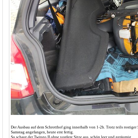
Der Ausbau auf dem Schrotthof ging innerhalb von 1-2h. Trotz teils rostiger
Samstag angefangen, heute erst fertig.
So schaut der Twingo II ohne vordere Sitze aus, schön leer und geräumig.