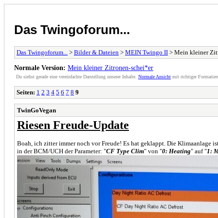
Das Twingoforum...
Das Twingoforum...
>
Bilder & Dateien
>
MEIN Twingo II
> Mein kleiner Zit
Normale Version:
Mein kleiner Zitronen-schei*er
Du siehst gerade eine vereinfachte Darstellung unserer Inhalte.
Normale Ansicht
mit richtiger Formatier
Seiten:
1
2
3
4
5
6
7
8
9
TwinGoVegan
Riesen Freude-Update
Boah, ich zitter immer noch vor Freude! Es hat geklappt. Die Klimaanlage i
in der BCM/UCH der Parameter: "
CF Type Clim
" von "
0: Heating
" auf "
1: 