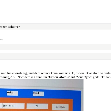
ronen-schei*er
ung.
st nun funktionsfähig, und der Sommer kann kommen. Ja, es war tatsächlich so ein
Manual_AC
". Nachdem ich dann im "
Expert-Modus
" auf "
Send Type
" gedrückt hab