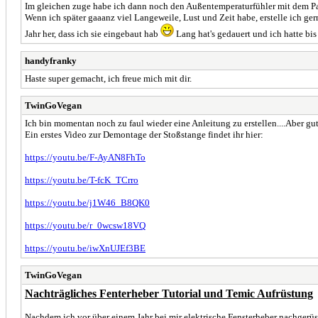
Im gleichen zuge habe ich dann noch den Außentemperaturfühler mit dem Pa
Wenn ich später gaaanz viel Langeweile, Lust und Zeit habe, erstelle ich gern
Jahr her, dass ich sie eingebaut hab
Lang hat's gedauert und ich hatte bis
handyfranky
Haste super gemacht, ich freue mich mit dir.
TwinGoVegan
Ich bin momentan noch zu faul wieder eine Anleitung zu erstellen....Aber gu
Ein erstes Video zur Demontage der Stoßstange findet ihr hier:
https://youtu.be/F-AyAN8FhTo
https://youtu.be/T-fcK_TCrro
https://youtu.be/j1W46_B8QK0
https://youtu.be/r_0wcsw18VQ
https://youtu.be/iwXnUJEf3BE
TwinGoVegan
Nachträgliches Fenterheber Tutorial und Temic Aufrüstung
Nachdem ich vor über einem Jahr bei mir elektrische Fensterheber nachgerüs