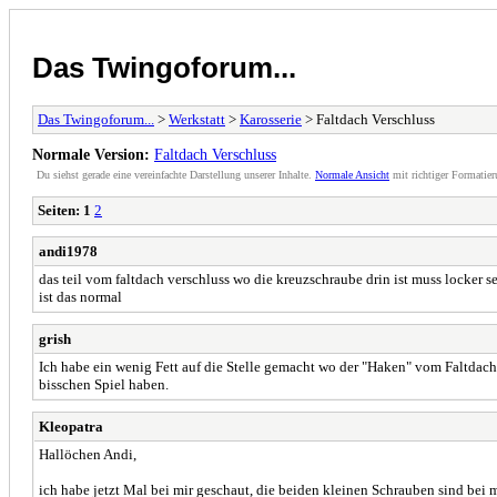
Das Twingoforum...
Das Twingoforum...
>
Werkstatt
>
Karosserie
> Faltdach Verschluss
Normale Version:
Faltdach Verschluss
Du siehst gerade eine vereinfachte Darstellung unserer Inhalte.
Normale Ansicht
mit richtiger Formatier
Seiten:
1
2
andi1978
das teil vom faltdach verschluss wo die kreuzschraube drin ist muss locker 
ist das normal
grish
Ich habe ein wenig Fett auf die Stelle gemacht wo der "Haken" vom Faltdach 
bisschen Spiel haben.
Kleopatra
Hallöchen Andi,
ich habe jetzt Mal bei mir geschaut, die beiden kleinen Schrauben sind bei