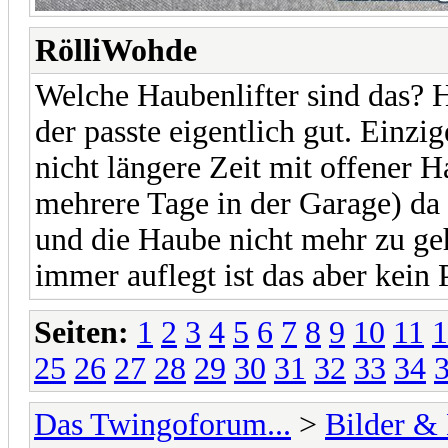
RölliWohde
Welche Haubenlifter sind das? 
der passte eigentlich gut. Einz
nicht längere Zeit mit offener H
mehrere Tage in der Garage) da d
und die Haube nicht mehr zu g
immer auflegt ist das aber kein
Seiten:
1
2
3
4
5
6
7
8
9
10
11
1
25
26
27
28
29
30
31
32
33
34
Das Twingoforum...
>
Bilder &