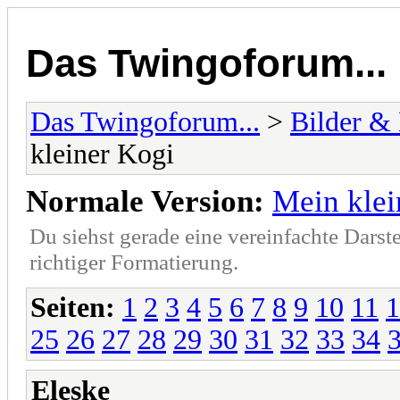
Das Twingoforum...
Das Twingoforum...
>
Bilder &
kleiner Kogi
Normale Version:
Mein klei
Du siehst gerade eine vereinfachte Darst
richtiger Formatierung.
Seiten:
1
2
3
4
5
6
7
8
9
10
11
1
25
26
27
28
29
30
31
32
33
34
Eleske