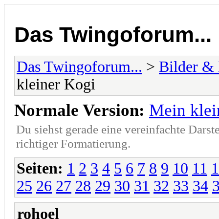
Das Twingoforum...
Das Twingoforum...
>
Bilder &
kleiner Kogi
Normale Version:
Mein klei
Du siehst gerade eine vereinfachte Darst
richtiger Formatierung.
Seiten:
1
2
3
4
5
6
7
8
9
10
11
1
25
26
27
28
29
30
31
32
33
34
rohoel