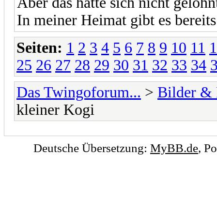
Aber das hätte sich nicht gelohn
In meiner Heimat gibt es bereits
Seiten:
1
2
3
4
5
6
7
8
9
10
11
1
25
26
27
28
29
30
31
32
33
34
Das Twingoforum...
>
Bilder &
kleiner Kogi
Deutsche Übersetzung:
MyBB.de
, P