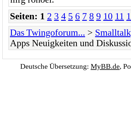
Seiten:
1
2
3
4
5
6
7
8
9
10
11
1
Das Twingoforum...
>
Smalltalk
Apps Neuigkeiten und Diskussi
Deutsche Übersetzung:
MyBB.de
, P