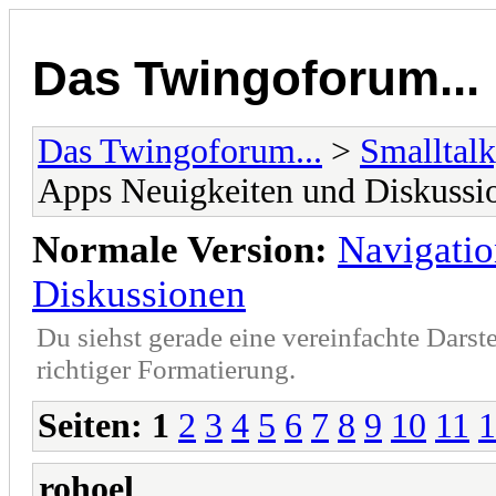
Das Twingoforum...
Das Twingoforum...
>
Smalltalk
Apps Neuigkeiten und Diskussi
Normale Version:
Navigatio
Diskussionen
Du siehst gerade eine vereinfachte Darst
richtiger Formatierung.
Seiten:
1
2
3
4
5
6
7
8
9
10
11
1
rohoel