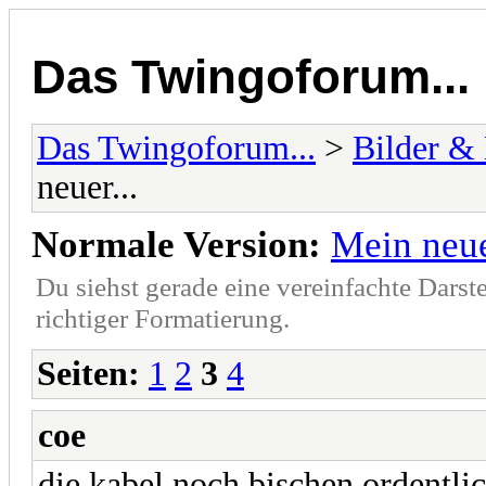
Das Twingoforum...
Das Twingoforum...
>
Bilder &
neuer...
Normale Version:
Mein neue
Du siehst gerade eine vereinfachte Darst
richtiger Formatierung.
Seiten:
1
2
3
4
coe
die kabel noch bischen ordentli