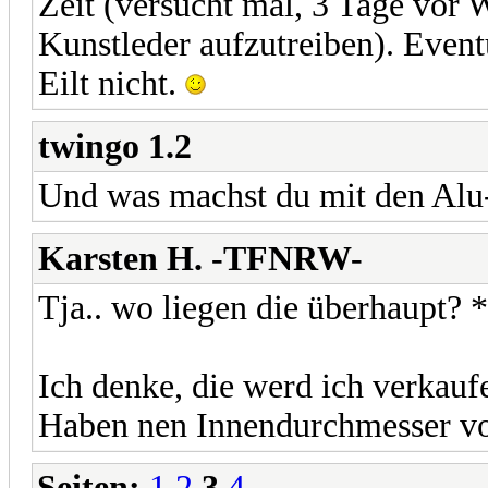
Zeit (versucht mal, 3 Tage vor 
Kunstleder aufzutreiben). Event
Eilt nicht.
twingo 1.2
Und was machst du mit den Alu
Karsten H. -TFNRW-
Tja.. wo liegen die überhaupt?
Ich denke, die werd ich verkaufe
Haben nen Innendurchmesser v
Seiten:
1
2
3
4