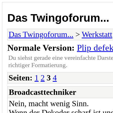
Das Twingoforum...
Das Twingoforum...
>
Werkstatt
Normale Version:
Plip defe
Du siehst gerade eine vereinfachte Darst
richtiger Formatierung.
Seiten:
1
2
3
4
Broadcasttechniker
Nein, macht wenig Sinn.
Wenn der Dekoder scharf ist und 