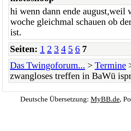
hi wenn dann ende august,weil 
woche gleichmal schauen ob der
ist.
Seiten:
1
2
3
4
5
6
7
Das Twingoforum...
>
Termine
zwangloses treffen in BaWü isp
Deutsche Übersetzung:
MyBB.de
, P