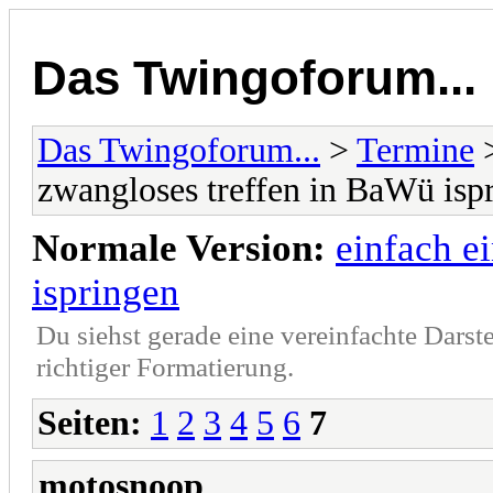
Das Twingoforum...
Das Twingoforum...
>
Termine
zwangloses treffen in BaWü isp
Normale Version:
einfach e
ispringen
Du siehst gerade eine vereinfachte Darst
richtiger Formatierung.
Seiten:
1
2
3
4
5
6
7
motosnoop