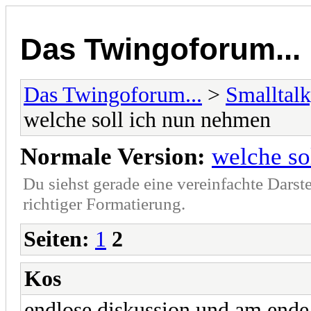
Das Twingoforum...
Das Twingoforum...
>
Smalltalk
welche soll ich nun nehmen
Normale Version:
welche so
Du siehst gerade eine vereinfachte Darst
richtiger Formatierung.
Seiten:
1
2
Kos
endlose diskussion und am ende