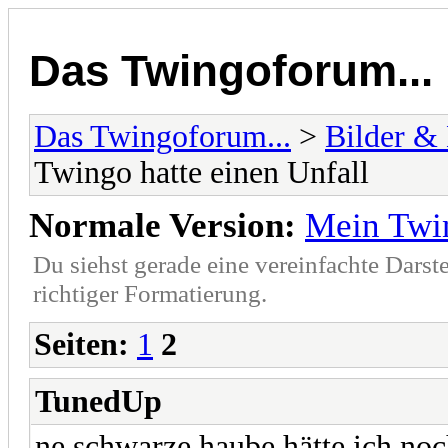
Das Twingoforum...
Das Twingoforum...
>
Bilder &
Twingo hatte einen Unfall
Normale Version:
Mein Twin
Du siehst gerade eine vereinfachte Darst
richtiger Formatierung.
Seiten:
1
2
TunedUp
ne schwarze haube hätte ich noc