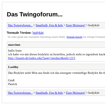
Das Twingoforum...
Das Twingoforum...
>
Smalltalk, Fun & Info
>
Eure Meinung!
> bodykitt
Normale Version:
bodykitt
Du siehst gerade eine vereinfachte Darstellung unserer Inhalte.
Normale Ansicht
mit richtiger Formatier
marcimo
hallo leute
ich habe vor mir dieses bodykitt zu bestellen, jedoch sieht es irgendwie kacke
http://lzparts.de/index.php?page=product&info=215
Loobby
Das Bodykit sieht Mist aus finde ich das einzigste vernünftige Bodykit für
Gruß
Patrick
Das Twingoforum...
>
Smalltalk, Fun & Info
>
Eure Meinung!
> bodykitt