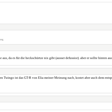
ung.
 aus, da es für die heckschürtze nix gibt (ausser defussior). aber er sollte hinten a
 den Twingo ist das GT-R von Elia meiner Meinung nach, kostet aber auch dem ents