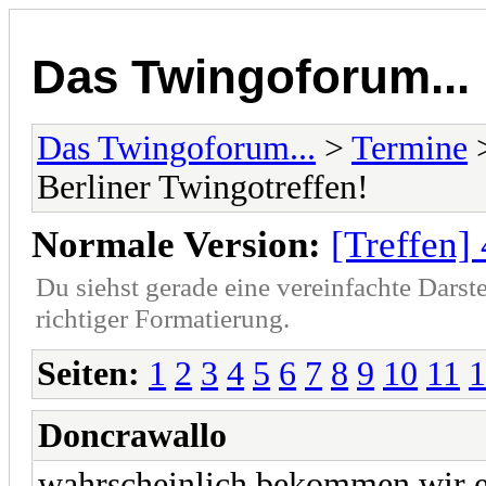
Das Twingoforum...
Das Twingoforum...
>
Termine
Berliner Twingotreffen!
Normale Version:
[Treffen] 
Du siehst gerade eine vereinfachte Darst
richtiger Formatierung.
Seiten:
1
2
3
4
5
6
7
8
9
10
11
1
Doncrawallo
wahrscheinlich bekommen wir e