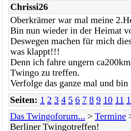
Chrissi26
Oberkrämer war mal meine 2.H
Bin nun wieder in der Heimat 
Deswegen machen für mich diese
was klappt!!!
Denn ich fahre ungern ca200km
Twingo zu treffen.
Verfolge das ganze mal und bin
Seiten:
1
2
3
4
5
6
7
8
9
10
11
1
Das Twingoforum...
>
Termine
Berliner Twingotreffen!