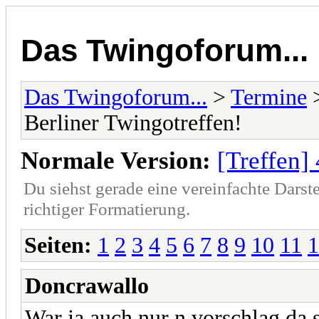
Das Twingoforum...
Das Twingoforum...
>
Termine
Berliner Twingotreffen!
Normale Version:
[Treffen] 
Du siehst gerade eine vereinfachte Darst
richtiger Formatierung.
Seiten:
1
2
3
4
5
6
7
8
9
10
11
1
Doncrawallo
War ja auch nur n vorschlag da s