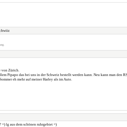
Schwiiz
ung.
e von Zürich.
 allem Pipapo das bei uns in der Schweiz bestellt werden kann. Neu kann man den 
 Sommer eh mehr auf meiner Harley als im Auto.
? =) lg aus dem schönen ruhrgebiet =)