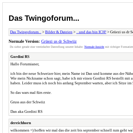
Das Twingoforum...
Das Twingoforum...
>
Bilder & Dateien
>
...und das bin ICH!
> Grüezi us dr 
Normale Version:
Grüezi us dr Schwiiz
Du siehst gerade eine vereinfachte Darstellung unserer Inhalte.
Normale Ansicht
mit richtiger Formatier
Gordini RS
Hallo Forumianer,
ich bin der neue Schweizer hier, mein Name ist Dan und komme aus der Näh
Wie mein Nickname schon sagt, habe ich mir einen Gordini RS bestellt mit
haben. Leider muss ich noch bis anfang September warten, aber ich Sitze im
So das wars mal fürs erste.
Gruss aus der Schwiiz
Dan aka Gordini RS
dereichhorn
wilkommen =) hoffen wir mal das die zeit bis september schnell rum geht wa