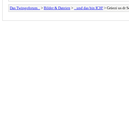
Das Twingoforum...
>
Bilder & Dateien
>
...und das bin ICH!
> Grüezi us dr 